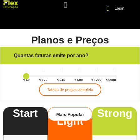
Login
Planos e Preços
Quantas faturas emite por ano?
0
< 60
< 120
< 240
< 600
< 1200
< 6000
Tabela de preços completa
Start
Strong
Mais Popular
Light