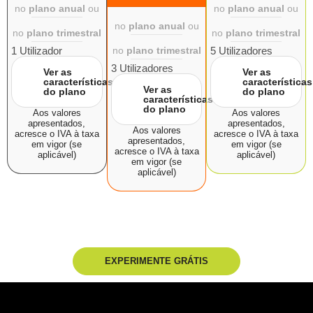
no
plano anual
ou
no
plano anual
ou
no
plano anual
ou
no
plano trimestral
no
plano trimestral
1 Utilizador
no
plano trimestral
5 Utilizadores
3 Utilizadores
Ver as
Ver as
características
características
Ver as
do plano
do plano
características
do plano
Aos valores
Aos valores
apresentados,
apresentados,
Aos valores
acresce o IVA à taxa
acresce o IVA à taxa
apresentados,
em vigor (se
em vigor (se
acresce o IVA à taxa
aplicável)
aplicável)
em vigor (se
aplicável)
EXPERIMENTE GRÁTIS