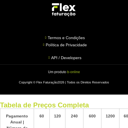
Termos e Condições
Política de Privacidade
API / Developers
Um produto
b-online
Copyright © Flex Faturação2026 | Todos os Direitos Reservados
Tabela de Preços Completa
Pagamento
60
120
240
600
1200
6
Anual |
Número de